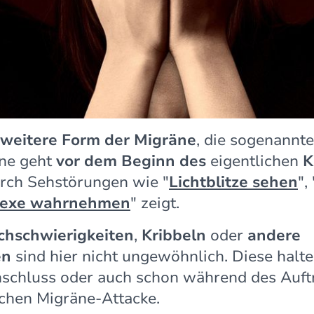
weitere Form der Migräne
, die sogenannt
äne geht
vor dem Beginn des
eigentlichen
K
urch Sehstörungen wie "
Lichtblitze sehen
", 
lexe wahrnehmen
" zeigt.
chschwierigkeiten
,
Kribbeln
oder
andere
en
sind hier nicht ungewöhnlich. Diese halte
nschluss oder auch schon während des Auf
ichen Migräne-Attacke.