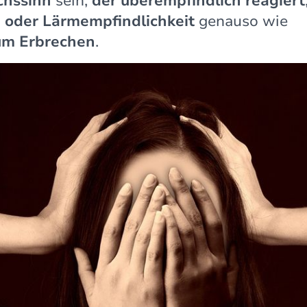
chssinn
sein,
der überempfindlich reagiert
- oder Lärmempfindlichkeit
genauso wie
zum Erbrechen
.